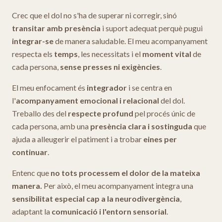
Crec que el dol no s'ha de superar ni corregir, sinó
transitar amb presència
i suport adequat perquè pugui
integrar-se
de manera saludable. El meu acompanyament
respecta els
temps
, les necessitats i el
moment vital
de
cada persona,
sense presses ni exigències
.
El meu enfocament és
integrador
i se centra en
l'
acompanyament emocional i relacional
del dol.
Treballo des del
respecte profund
pel procés únic de
cada persona, amb una
presència clara i sostinguda
que
ajuda a alleugerir el patiment i a trobar
eines per
continuar
.
Entenc que
no tots processem el dolor de la mateixa
manera.
Per això, el meu acompanyament integra una
sensibilitat especial cap a la neurodivergència
,
adaptant la
comunicació i l'entorn sensorial
.